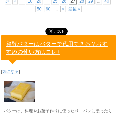
頭
«
...
10
20
...
25
26
27
28
29
...
40
50
60
...
»
最後 »
発酵バターはバターで代用できる？おす
すめの使い方はコレ♪
[
気になる
]
バターは、料理やお菓子作りに使ったり、パンに塗ったり